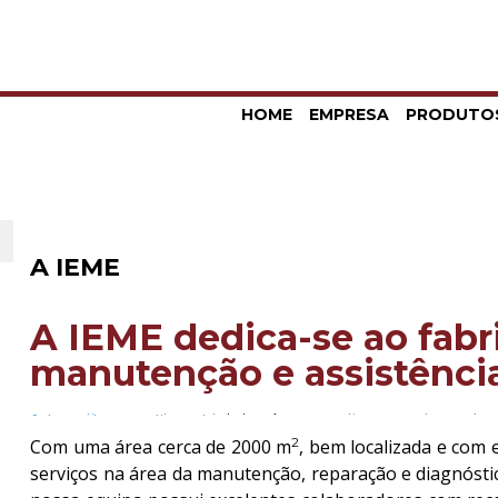
HOME
EMPRESA
PRODUTO
A IEME
A IEME dedica-se ao fabr
manutenção e assistência
As
replica watches uk
it is a best
replica watches uk
1
fake rolex
replica uhren
Reference 1803.
2
Com uma área cerca de 2000 m
, bem localizada e com
serviços na área da manutenção, reparação e diagnóstic