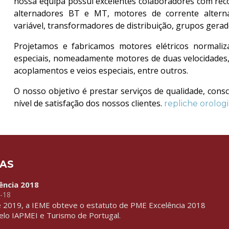
nossa equipa possui excelentes colaboradores com re
alternadores BT e MT, motores de corrente altern
variável, transformadores de distribuição, grupos gerad
Projetamos e fabricamos motores elétricos normaliza
especiais, nomeadamente motores de duas velocidades,
acoplamentos e veios especiais, entre outros.
O nosso objetivo é prestar serviços de qualidade, con
nível de satisfação dos nossos clientes.
repliche orologi
IAS
ência 2018
-18
e 2019, a IEME obteve o estatuto de PME Excelência 2018
pelo IAPMEI e Turismo de Portugal.