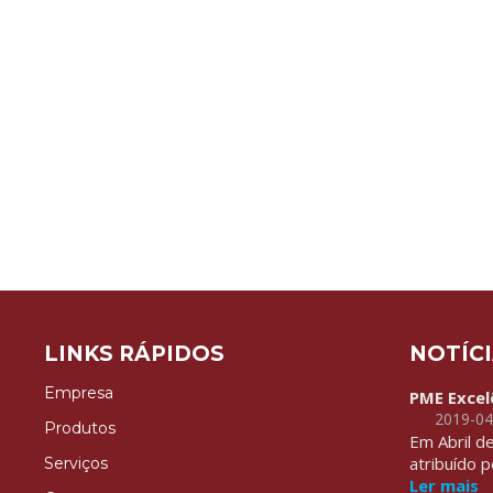
LINKS RÁPIDOS
NOTÍC
Empresa
PME Excel
2019-04
Produtos
Em Abril d
atribuído 
Serviços
Ler mais