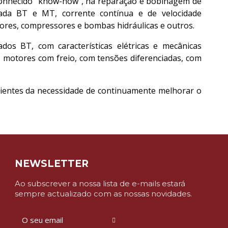
conhecido "know-how", na reparação e bobinagem de
ada BT e MT, corrente contínua e de velocidade
ores,
compressores e bombas hidráulicas e outros.
dos BT, com características elétricas e mecânicas
 motores com freio, com tensões diferenciadas, com
scientes da necessidade de continuamente melhorar o
NEWSLETTER
Ao subscrever a nossa lista de e-mails estará
sempre actualizado com as nossas novidades.